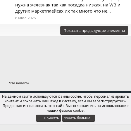
нужна железная так как посадка низкая. на WB и
других маркетплейсах их так много что не...
6 Июл 2026
Показать предыдущие элементы
Что нового?
Russian (RU)
На данном сайте используются файлы cookie, чтобы персонализировать
контент и сохранить Ваш вход в систему, если Вы зарегистрируетесь.
Обратная связь
Условия и правила
Продолжая использовать этот сайт, Вы соглашаетесь на использование
Политика конфиденциальности
Помощь
Главная
R
наших файлов cookie.
S
S
Принять
Узнать больше…
®
Локализация от xenForo.Info