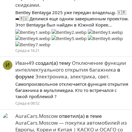
скидками
.
Bentley Bentayga 2025 уже передан владельцу. 🇰🇷
➡️🇷🇺 Делимся еще одним завершенным проектом.
Этот Bentayga был найден в Южной Корее...
Среда в 16:21
Иван49
создал(а) тему
Отключение функции
И
интеллектуального открытия багажника
в
форуме
Электроника, электрика, свет
.
Самопроизвольное отключается функция открытия
багажника в мультимедиа. Кто то встречался с
такой проблемой ?
Среда в 08:52
AuraCars.Moscow
ответил(а) в теме
AuraCars.Moscow — покупка автомобилей из
Европы, Кореи и Китая | КАСКО и ОСАГО со