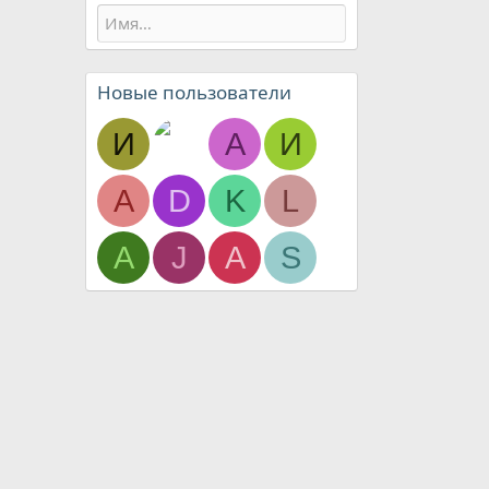
Новые пользователи
И
A
И
А
D
K
L
А
J
А
S