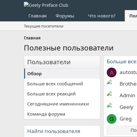
Главная
Форумы
Что нового?
По
Текущие посетители
Главная
Полезные пользователи
Пользователи
Больше все
autost
A
Обзор
Brother
Больше всех сообщений
Больше всех реакций
Admin
Сегодняшние именинники
Geely
Команда форума
Greg
G
По
Найти пользователя