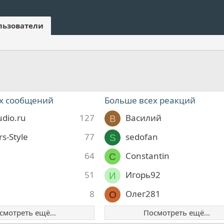
льзователи
х сообщений
Больше всех реакций
udio.ru
127
Василий
В
s-Style
77
sedofan
S
64
Constantin
C
51
Игорь92
И
8
Олег281
О
смотреть ещё…
Посмотреть ещё…