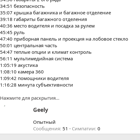
34:51 безопасность
35:07 крышка багажника и багажное отделение
39:18 габариты багажного отделения
40:36 место водителя и посадка за рулем
45:45 руль
47:40 приборная панель и проекция на лобовое стекло
50:01 центральная часть
54:47 теплые опции и климат контроль
56:11 мультимедийная система
1:05:19 акустика
1:08:10 камера 360
1:09:42 помощники водителя
1:16:28 минута субъективности
Нажмите для раскрытия...
А
Geely
в
т
Опытный
о
Сообщения
51
Симпатии
0
р