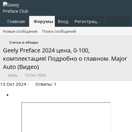
Главная
Форумы
Вход
Что нового?
Регистрация
Пользовател
Новые сообщения
Поиск сообщений
Статьи и обзоры
Geely Preface 2024 цена, 0-100,
комплектация! Подробно о главном. Major
Auto (Видео)
А
Д
Geely
13 Окт 2024
в
а
13 Окт 2024
Ответы: 1
т
т
о
а
р
н
т
а
е
ч
м
а
ы
л
а