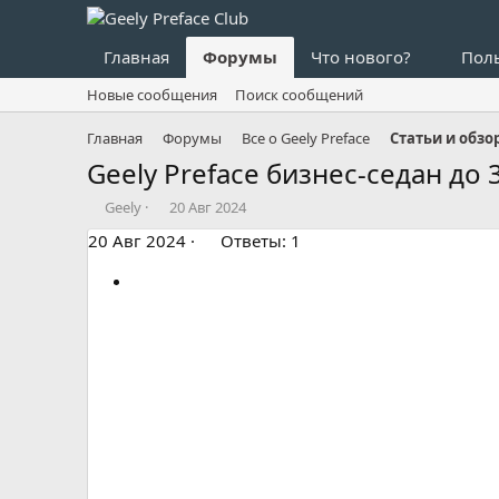
Главная
Форумы
Что нового?
Пол
Новые сообщения
Поиск сообщений
Главная
Форумы
Все о Geely Preface
Статьи и обзо
Geely Preface бизнес-седан до
А
Д
Geely
20 Авг 2024
в
а
20 Авг 2024
Ответы: 1
т
т
о
а
р
н
т
а
е
ч
м
а
ы
л
а