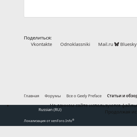
Поделиться:
Vkontakte
Odnoklassniki
Mail.ru
Bluesky
Главная
Форумы
Все о Geely Preface
Статьи и обзо
На данном сайте используются файлы 
Russian (RU)
Продолжая исп
®
Локализация от xenForo.Info