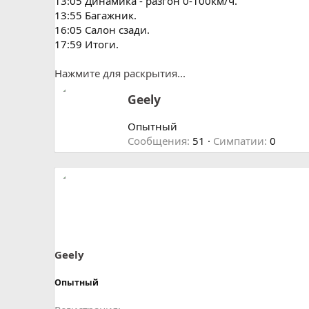
13:05 Динамика - разгон 0-100км/ч.
13:55 Багажник.
16:05 Салон сзади.
17:59 Итоги.
Нажмите для раскрытия...
А
Geely
в
т
Опытный
о
Сообщения
51
Симпатии
0
р
Geely
Опытный