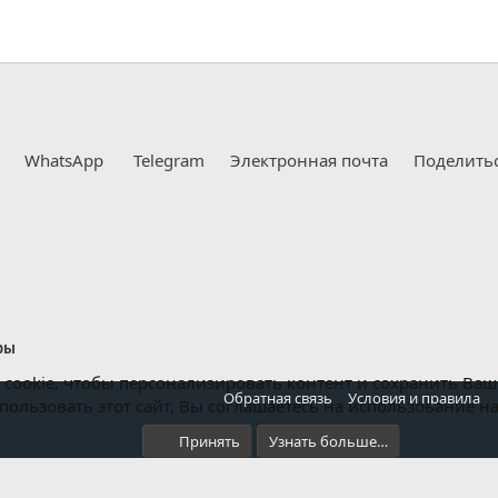
WhatsApp
Telegram
Электронная почта
Поделить
ры
cookie, чтобы персонализировать контент и сохранить Ваш в
Обратная связь
Условия и правила
ользовать этот сайт, Вы соглашаетесь на использование н
Принять
Узнать больше…