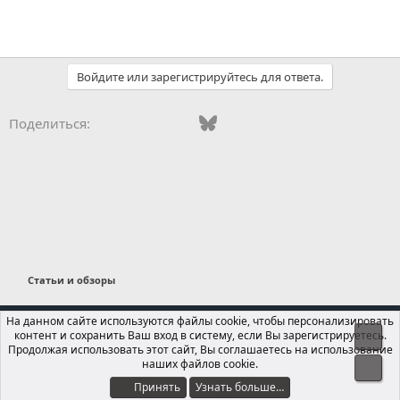
Войдите или зарегистрируйтесь для ответа.
Vkontakte
Odnoklassniki
Mail.ru
Bluesky
WhatsApp
Telegram
Электронная
Ссылка
Поделиться:
Статьи и обзоры
Russian (RU)
На данном сайте используются файлы cookie, чтобы персонализировать
контент и сохранить Ваш вход в систему, если Вы зарегистрируетесь.
Свер
Обратная связь
Условия и правила
Продолжая использовать этот сайт, Вы соглашаетесь на использование
Политика конфиденциальности
Помощь
Главная
R
наших файлов cookie.
Сниз
S
S
Принять
Узнать больше…
®
Локализация от xenForo.Info