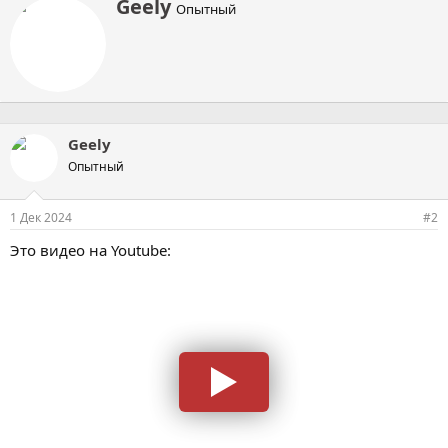
А
Geely
Опытный
в
т
о
р
Geely
Опытный
1 Дек 2024
#2
Это видео на Youtube: