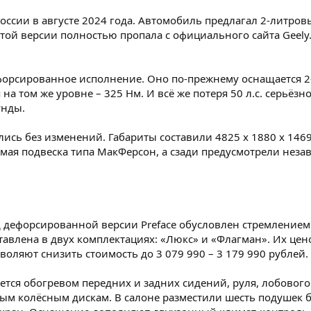
оссии в августе 2024 года. Автомобиль предлагал 2-литровы
той версии полностью пропала с официального сайта Geel
орсированное исполнение. Оно по-прежнему оснащается 2
 на том же уровне – 325 Нм. И всё же потеря 50 л.с. серьёз
унды.
лись без изменений. Габариты составили 4825 х 1880 х 146
симая подвеска типа МакФерсон, а сзади предусмотрели не
од дефорсированной версии Preface обусловлен стремлени
влена в двух комплектациях: «Люкс» и «Флагман». Их ценов
воляют снизить стоимость до 3 079 990 – 3 179 990 рублей.
ется обогревом передних и задних сидений, руля, лобового 
ым колёсным дискам. В салоне разместили шесть подушек 