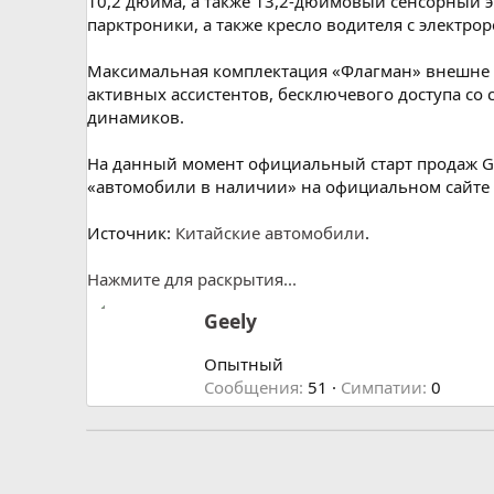
10,2 дюйма, а также 13,2-дюймовый сенсорный э
парктроники, а также кресло водителя с электро
Максимальная комплектация «Флагман» внешне 
активных ассистентов, бесключевого доступа со
динамиков.
На данный момент официальный старт продаж Gee
«автомобили в наличии» на официальном сайте 
Источник:
Китайские автомобили
.
Нажмите для раскрытия...
А
Geely
в
т
Опытный
о
Сообщения
51
Симпатии
0
р