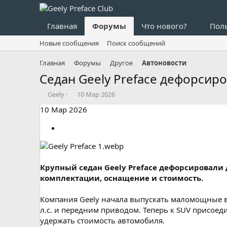
Главная
Форумы
Что нового?
Пол
Новые сообщения
Поиск сообщений
Главная
Форумы
Другое
Автоновости
Седан Geely Preface дефорсир
А
Д
Geely
10 Мар 2026
в
а
10 Мар 2026
т
т
о
а
р
н
т
а
е
ч
м
а
Крупный седан Geely Preface дефорсировали д
ы
л
а
комплектации, оснащение и стоимость.
Компания Geely начала выпускать маломощные ве
л.с. и передним приводом. Теперь к SUV присоед
удержать стоимость автомобиля.