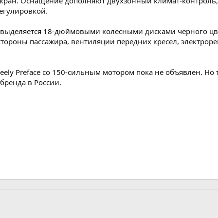
кран. Оснащение дополняют двухзонный климат-контроль, 
регулировкой.
выделяется 18-дюймовыми колёсными дисками чёрного цвет
 стороны пассажира, вентиляции передних кресел, электрор
ly Preface со 150-сильным мотором пока не объявлен. Но 
бренда в России.