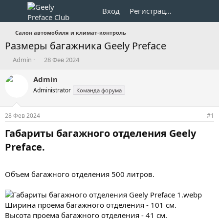
Вход
Регистрация
Салон автомобиля и климат-контроль
Размеры багажника Geely Preface
А
Д
Admin
28 Фев 2024
в
а
т
т
Admin
о
а
Administrator
Команда форума
р
н
т
а
е
ч
28 Фев 2024
#1
м
а
ы
л
Габариты багажного отделения Geely
а
Preface.​
Объем багажного отделения 500 литров.
Ширина проема багажного отделения - 101 см.
Высота проема багажного отделения - 41 см.