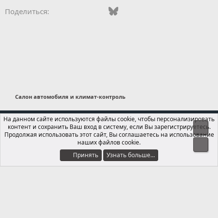
Vkontakte
Odnoklassniki
Mail.ru
Bluesky
WhatsApp
Telegram
Электронная
Ссылка
Поделиться:
Салон автомобиля и климат-контроль
Russian (RU)
На данном сайте используются файлы cookie, чтобы персонализировать
контент и сохранить Ваш вход в систему, если Вы зарегистрируетесь.
Свер
Обратная связь
Условия и правила
Продолжая использовать этот сайт, Вы соглашаетесь на использование
Политика конфиденциальности
Помощь
Главная
R
наших файлов cookie.
Сниз
S
S
Принять
Узнать больше…
®
Локализация от xenForo.Info