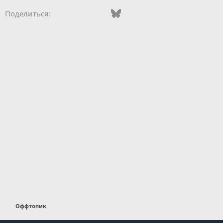
Vkontakte
Odnoklassniki
Mail.ru
Bluesky
WhatsApp
Telegram
Электронная
Поделиться:
Оффтопик