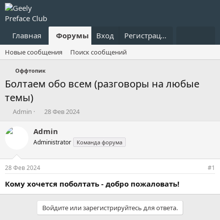
Главная
Форумы
Вход
Что нового?
Регистрация
Пользовател
Новые сообщения
Поиск сообщений
Оффтопик
Болтаем обо всем (разговоры на любые
темы)
А
Д
Admin
28 Фев 2024
в
а
т
т
Admin
о
а
Administrator
Команда форума
р
н
т
а
е
ч
28 Фев 2024
#1
м
а
ы
л
Кому хочется поболтать - добро пожаловать!
а
Войдите или зарегистрируйтесь для ответа.