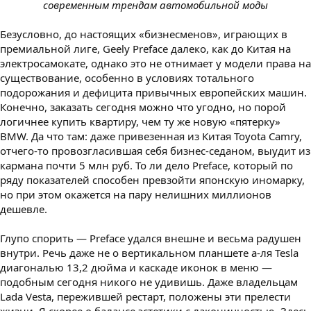
современным трендам автомобильной моды
Безусловно, до настоящих «бизнесменов», играющих в
премиальной лиге, Geely Preface далеко, как до Китая на
электросамокате, однако это не отнимает у модели права на
существование, особенно в условиях тотального
подорожания и дефицита привычных европейских машин.
Конечно, заказать сегодня можно что угодно, но порой
логичнее купить квартиру, чем ту же новую «пятерку»
BMW. Да что там: даже привезенная из Китая Toyota Camry,
отчего-то провозгласившая себя бизнес-седаном, выудит из
кармана почти 5 млн руб. То ли дело Preface, который по
ряду показателей способен превзойти японскую иномарку,
но при этом окажется на пару нелишних миллионов
дешевле.
Глупо спорить — Preface удался внешне и весьма радушен
внутри. Речь даже не о вертикальном планшете а-ля Tesla
диагональю 13,2 дюйма и каскаде иконок в меню —
подобным сегодня никого не удивишь. Даже владельцам
Lada Vesta, пережившей рестарт, положены эти прелести