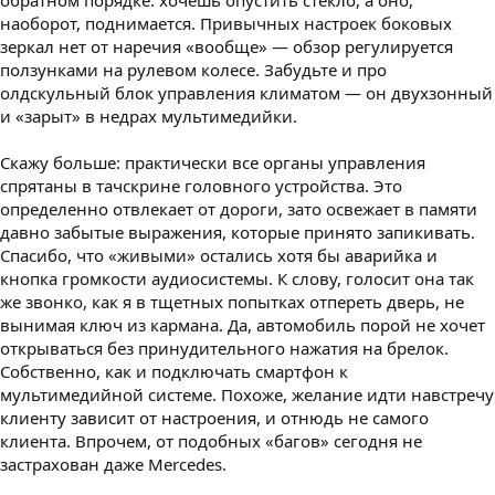
обратном порядке: хочешь опустить стекло, а оно,
наоборот, поднимается. Привычных настроек боковых
зеркал нет от наречия «вообще» — обзор регулируется
ползунками на рулевом колесе. Забудьте и про
олдскульный блок управления климатом — он двухзонный
и «зарыт» в недрах мультимедийки.
Скажу больше: практически все органы управления
спрятаны в тачскрине головного устройства. Это
определенно отвлекает от дороги, зато освежает в памяти
давно забытые выражения, которые принято запикивать.
Спасибо, что «живыми» остались хотя бы аварийка и
кнопка громкости аудиосистемы. К слову, голосит она так
же звонко, как я в тщетных попытках отпереть дверь, не
вынимая ключ из кармана. Да, автомобиль порой не хочет
открываться без принудительного нажатия на брелок.
Собственно, как и подключать смартфон к
мультимедийной системе. Похоже, желание идти навстречу
клиенту зависит от настроения, и отнюдь не самого
клиента. Впрочем, от подобных «багов» сегодня не
застрахован даже Mercedes.