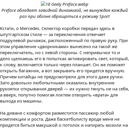
Preface обладает завидной динамикой, не вынуждая каждый
раз при обгоне обращаться к режиму Sport
Кстати, о Mercedes. Селектор коробки передач здесь в
штутгартском стиле — за переключения отвечает
подрулевой рычажок, расположенный по правую руку. При
этом управление «дворниками» вынесено на такой же
переключатель, но с левой стороны. С непривычки то и
дело щелкаешь его в попытках активировать свет, который,
к слову, включается только через планшет. Он же поможет
открыть багажник, а вот закрывать его придется вручную.
Причем китайцы не предусмотрели для этого даже ручки.
Зато довольно любопытными оказались внутренние
рукоятки открывания дверей — их нужно тянуть не на себя,
а вверх, попутно помогая локтем отворить «врата» для
выхода из машины.
На диване с комфортом разместится пассажир любой
комплекции и роста. Даже баскетболисту вроде меня не
придется биться макушкой о потолок и натирать мозоли на