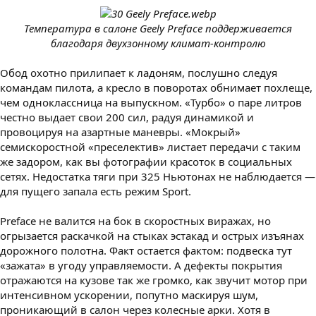
Температура в салоне Geely Preface поддерживается
благодаря двухзонному климат-контролю
Обод охотно прилипает к ладоням, послушно следуя
командам пилота, а кресло в поворотах обнимает похлеще,
чем одноклассница на выпускном. «Турбо» о паре литров
честно выдает свои 200 сил, радуя динамикой и
провоцируя на азартные маневры. «Мокрый»
семискоростной «преселектив» листает передачи с таким
же задором, как вы фотографии красоток в социальных
сетях. Недостатка тяги при 325 Ньютонах не наблюдается —
для пущего запала есть режим Sport.
Preface не валится на бок в скоростных виражах, но
огрызается раскачкой на стыках эстакад и острых изъянах
дорожного полотна. Факт остается фактом: подвеска тут
«зажата» в угоду управляемости. А дефекты покрытия
отражаются на кузове так же громко, как звучит мотор при
интенсивном ускорении, попутно маскируя шум,
проникающий в салон через колесные арки. Хотя в