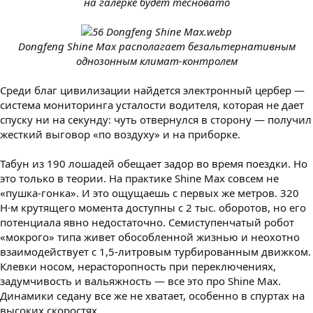
на галерке будет тесновато
Dongfeng Shine Max располагает безальтернативным
однозонным климат-контролем
Среди благ цивилизации найдется электронный цербер —
система мониторинга усталости водителя, которая не дает
спуску ни на секунду: чуть отвернулся в сторону — получил
жесткий выговор «по воздуху» и на приборке.
Табун из 190 лошадей обещает задор во время поездки. Но
это только в теории. На практике Shine Max совсем не
«пушка-гонка». И это ощущаешь с первых же метров. 320
Н·м крутящего момента доступны с 2 тыс. оборотов, но его
потенциала явно недостаточно. Семиступенчатый робот
«мокрого» типа живет обособленной жизнью и неохотно
взаимодействует с 1,5-литровым турбированным движком.
Клевки носом, нерасторопность при переключениях,
задумчивость и вальяжность — все это про Shine Max.
Динамики седану все же не хватает, особенно в спуртах на
высоких скоростях.