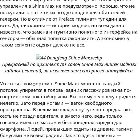
управления в Shine Max не предусмотрено. Хорошо, что не
поскупились на сеточки воздуховодов для обитателей
галерки. Но в отличие от Preface «климат» тут един для
всех. Да, тачскрины — история модная, но всем давно
известно, что замена интуитивно понятного интерфейса на
сенсоры — обычная попытка сэкономить. А экономию в
таком сегменте оценят далеко не все.
Прекрасный по архитектуре салон Shine Max лишен модных
хайтек-решений, за исключением сенсорного интерфейса
Усесться с комфортом в Shine Max сможет не каждый:
потолок упирается в головы задних пассажиров из-за по-
спортивному покатой крыши. Высокому человеку придется
нелегко. Зато перед ногами — вагон свободного
пространства. В целом же владельцу тут явно предлагают
сесть не позади водителя, а вместо него, ведь только
спереди имеются массаж и беспроводная зарядка для
смартфона. Людей, привыкших ездить на диване, такими
бонусами не вознаградили. Так кто здесь главный —