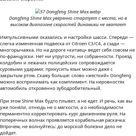
Dongfeng Shine Max уверенно стартует с места, но в
высоком диапазоне скоростей динамики не хватает
Импульсивными оказались и настройки шасси. Спереди —
слегка измененная подвеска от Citroen C3/C4, а сзади —
многорычажка. Но на дороге «китаец» ведет себя совсем не
по-французски. Нет ни упругости, ни собранности. Проезд
колдобин и лежачих полицейских сопровождается
суровыми ударами: прикусить язык можно даже с
закрытым ртом. Скажу больше: слово «жесткий» Dongfeng
можно воспринимать как комплимент. На неровностях
автомобиль откровенно зубодробительный.
При этом Shine Max будто плывет, а не едет. И речь, как вы
уже поняли, отнюдь не о мягкости, а о необходимости
перманентно корректировать курс движением руля. На
поперечных волнах проявляется корабельная раскачка.
Впрочем, не волнуйтесь: до морской болезни дело не
дойдет.