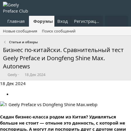
Главная
Форумы
Вход
Что нового?
Регистрация
Пользовател
Новые сообщения
Поиск сообщений
Статьи и обзоры
Бизнес по-китайски. Сравнительный тест
Geely Preface и Dongfeng Shine Max.
Autonews
А
Д
Geely
18 Дек 2024
в
а
18 Дек 2024
т
т
о
а
р
н
т
а
е
ч
м
а
Седан бизнес-класса родом из Китая? Удивляться
ы
л
а
больше не стоит — отныне это данность, с которой не
поспоришь. А могут ли поспорить друг с другом сами