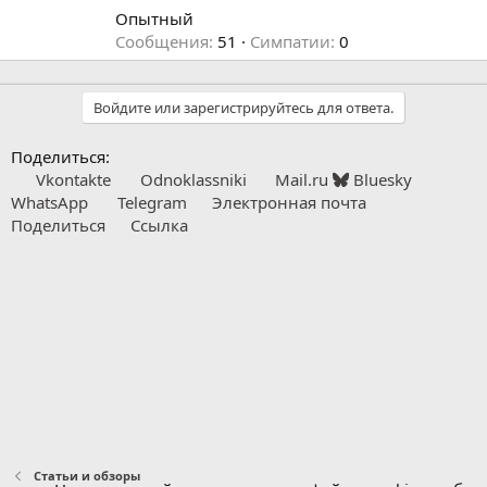
т
Опытный
о
Сообщения
51
Симпатии
0
р
Войдите или зарегистрируйтесь для ответа.
Поделиться:
Vkontakte
Odnoklassniki
Mail.ru
Bluesky
WhatsApp
Telegram
Электронная почта
Поделиться
Ссылка
Статьи и обзоры