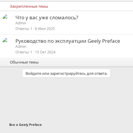
Закрепленные темы
З
Что у вас уже сломалось?
а
Admin
Ответы
1
8 Июл 2025
к
р
З
Руководство по эксплуатции Geely Preface
е
а
Admin
п
Ответы
1
15 Окт 2024
к
л
р
е
Обычные темы
е
п
о
Войдите или зарегистрируйтесь для ответа.
л
е
о
Все о Geely Preface