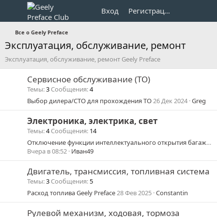
Вход
Регистрация
Все о Geely Preface
Эксплуатация, обслуживание, ремонт
Эксплуатация, обслуживание, ремонт Geely Preface
Сервисное обслуживание (ТО)
Темы
3
Сообщения
4
Выбор дилера/СТО для прохождения ТО
26 Дек 2024
Greg
Электроника, электрика, свет
Темы
4
Сообщения
14
Отключение функции интеллектуального открытия багажника
Вчера в 08:52
Иван49
Двигатель, трансмиссия, топливная система
Темы
3
Сообщения
5
Расход топлива Geely Preface
28 Фев 2025
Constantin
Рулевой механизм, ходовая, тормоза