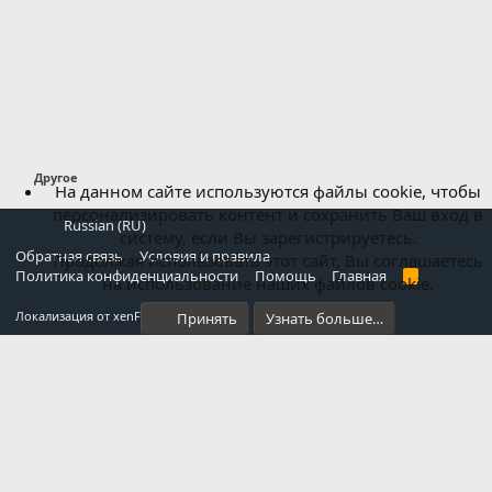
Другое
На данном сайте используются файлы cookie, чтобы
персонализировать контент и сохранить Ваш вход в
Russian (RU)
систему, если Вы зарегистрируетесь.
Обратная связь
Условия и правила
Продолжая использовать этот сайт, Вы соглашаетесь
Политика конфиденциальности
Помощь
Главная
R
на использование наших файлов cookie.
S
S
®
Локализация от xenForo.Info
Принять
Узнать больше…