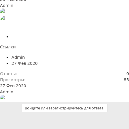
Admin
З
а
Ссылки
к
р
Admin
ы
27 Фев 2020
т
а
Ответы
0
Просмотры
85
27 Фев 2020
Admin
Войдите или зарегистрируйтесь для ответа.